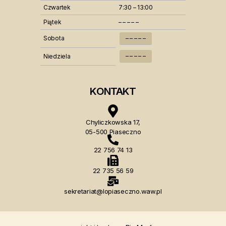
Czwartek
7:30 – 13:00
Piątek
– – – – –
Sobota
– – – – –
– – – – –
Niedziela
KONTAKT
Chyliczkowska 17,
05-500 Piaseczno
22 756 74 13
22 735 56 59
sekretariat@lopiaseczno.waw.pl