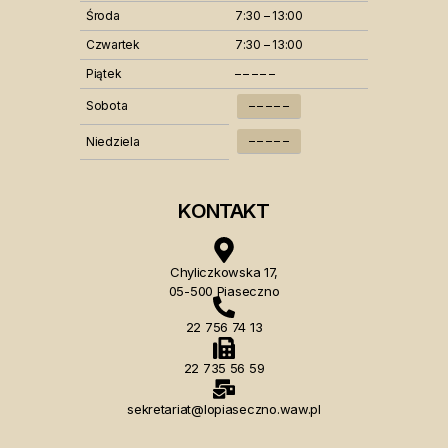
Środa
7:30 – 13:00
Czwartek
7:30 – 13:00
Piątek
– – – – –
Sobota
– – – – –
– – – – –
Niedziela
KONTAKT
Chyliczkowska 17,
05-500 Piaseczno
22 756 74 13
22 735 56 59
sekretariat@lopiaseczno.waw.pl