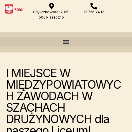
Chyliczkowska 17, 05-
22 756 74 13
500 Piaseczno
I MIEJSCE W
MIĘDZYPOWIATOWYC
H ZAWODACH W
SZACHACH
DRUŻYNOWYCH dla
naszego Liceum!