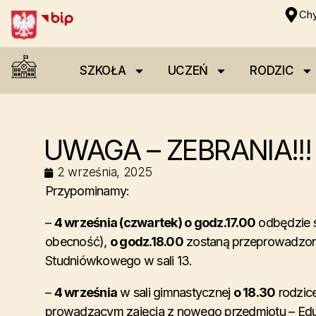
Chy
SZKOŁA
UCZEŃ
RODZIC
UWAGA – ZEBRANIA!!!
2 września, 2025
Przypominamy:
–
4 września (czwartek) o godz.17.00
odbędzie s
obecność),
o godz.18.00
zostaną przeprowadzone
Studniówkowego w sali 13.
–
4 września
w sali gimnastycznej
o 18.30
rodzice
prowadzącym zajęcia z nowego przedmiotu – Edu