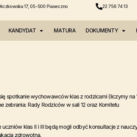
liczkowska 17, 05-500 Piaseczno
22 756 74 13
KANDYDAT
MATURA
DOKUMENTY
ię spotkanie wychowawców klas z rodzicami (liczymy na
 zebrania: Rady Rodziców w sali 12 oraz Komitetu
 uczniów klas II i III będą mogli odbyć konsultacje z naucz
kacja zdrowotna.