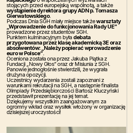
stojących przed europejską wspólnotą, a także
wystąpienie dyrektora grupy ADN p. Tomasza
Gierwatowskiego
.
Podczas Dnia SGH miały miejsce także
warsztaty
„Wprowadzenie do funkcjonowania Rady UE”
prowadzone przez studentów SGH.
Punktem kulminacyjnym była
debata
przygotowana przez klasę akademicką 3E oraz
absolwentów: „Należy popierać wprowadzenie
euro w Polsce”
.
Oceniona została ona przez Jakuba Piątka z
Fundacji „Nowy Głos” oraz dr Misiunia z SGH.
Panowie jednogłośnie stwierdzili, że wygrała
drużyna opozycji.
Uczestnicy wydarzenia zostali zapoznani z
warunkami rekrutacji na SGH, a następnie finalista
Olimpiady Przedsiębiorczości Bartosz Kluczyński
przedstawił prezentację na jej temat.
Dziękujemy wszystkim zaangażowanym za
ogromny wkład oraz wysiłek włożony w organizację
dzisiejszej uroczystości!