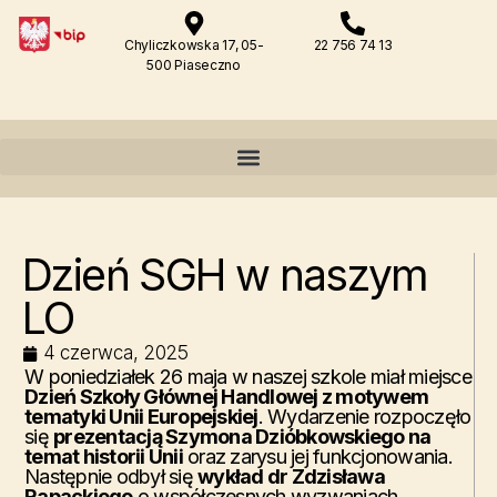
Chyliczkowska 17, 05-
22 756 74 13
500 Piaseczno
Dzień SGH w naszym
LO
4 czerwca, 2025
W poniedziałek 26 maja w naszej szkole miał miejsce
Dzień Szkoły Głównej Handlowej z motywem
tematyki Unii Europejskiej
. Wydarzenie rozpoczęło
się
prezentacją Szymona Dzióbkowskiego na
temat historii Unii
oraz zarysu jej funkcjonowania.
Następnie odbył się
wykład dr Zdzisława
Rapackiego
o współczesnych wyzwaniach