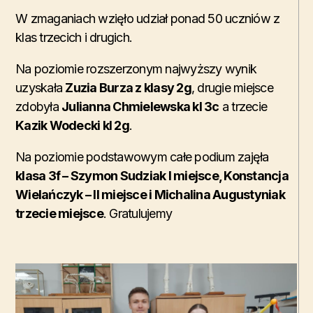
W zmaganiach wzięło udział ponad 50 uczniów z
klas trzecich i drugich.
Na poziomie rozszerzonym najwyższy wynik
uzyskała
Zuzia Burza z klasy 2g
, drugie miejsce
zdobyła
Julianna Chmielewska kl 3c
a trzecie
Kazik Wodecki kl 2g
.
Na poziomie podstawowym całe podium zajęła
klasa 3f – Szymon Sudziak I miejsce, Konstancja
Wielańczyk – II miejsce i Michalina Augustyniak
trzecie miejsce
. Gratulujemy