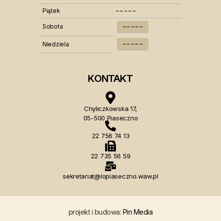
Piątek
– – – – –
Sobota
– – – – –
– – – – –
Niedziela
KONTAKT
Chyliczkowska 17,
05-500 Piaseczno
22 756 74 13
22 735 56 59
sekretariat@lopiaseczno.waw.pl
projekt i budowa:
Pin Media