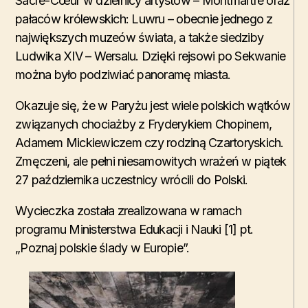
Sacré-Cœur w dzielnicy artystów – Montmartre oraz
pałaców królewskich: Luwru – obecnie jednego z
największych muzeów świata, a także siedziby
Ludwika XIV – Wersalu. Dzięki rejsowi po Sekwanie
można było podziwiać panoramę miasta.
Okazuje się, że w Paryżu jest wiele polskich wątków
związanych chociażby z Fryderykiem Chopinem,
Adamem Mickiewiczem czy rodziną Czartoryskich.
Zmęczeni, ale pełni niesamowitych wrażeń w piątek
27 października uczestnicy wrócili do Polski.
Wycieczka została zrealizowana w ramach
programu Ministerstwa Edukacji i Nauki [1] pt.
„Poznaj polskie ślady w Europie”.