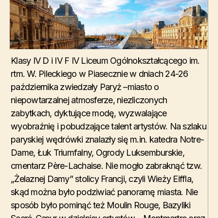
Klasy IV D i IV F IV Liceum Ogólnokształcącego im.
rtm. W. Pileckiego w Piasecznie w dniach 24-26
października zwiedzały Paryż –miasto o
niepowtarzalnej atmosferze, niezliczonych
zabytkach, dyktujące modę, wyzwalające
wyobraźnię i pobudzające talent artystów. Na szlaku
paryskiej wędrówki znalazły się m.in. katedra Notre-
Dame, Łuk Triumfalny, Ogrody Luksemburskie,
cmentarz Père-Lachaise. Nie mogło zabraknąć tzw.
„Żelaznej Damy” stolicy Francji, czyli Wieży Eiffla,
skąd można było podziwiać panoramę miasta. Nie
sposób było pominąć też Moulin Rouge, Bazyliki