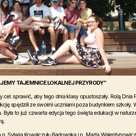
JEMY TAJEMNICE LOKALNEJ PRZYRODY”
y cel: sprawić, aby tego dnia klasy opustoszały. Rolą Dnia 
lekcję spędzili ze swoimi uczniami poza budynkiem szkoły. 
 Była to już czwarta edycja tego święta edukacji w naturz
ą.
 p. Sylwia Kowalczuk-Badowska i p. Marta Walentynowic