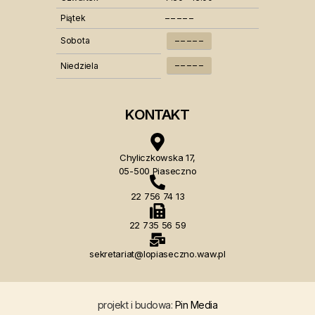
Piątek
– – – – –
Sobota
– – – – –
– – – – –
Niedziela
KONTAKT
Chyliczkowska 17,
05-500 Piaseczno
22 756 74 13
22 735 56 59
sekretariat@lopiaseczno.waw.pl
projekt i budowa:
Pin Media