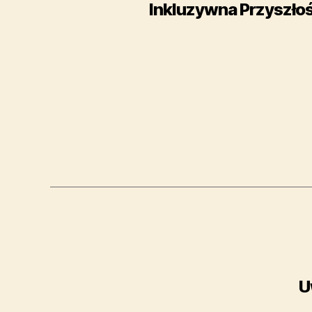
Inkluzywna Przyszłoś
U