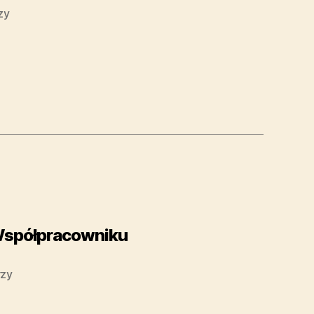
zy
 Współpracowniku
rzy