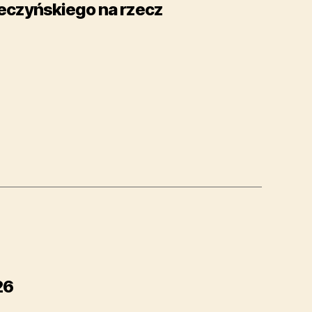
seczyńskiego na rzecz
26