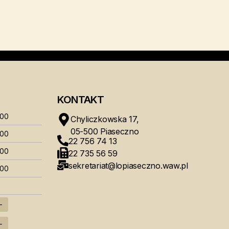
KONTAKT
:00
Chyliczkowska 17,
05-500 Piaseczno
:00
22 756 74 13
:00
22 735 56 59
sekretariat@lopiaseczno.waw.pl
:00
–
–