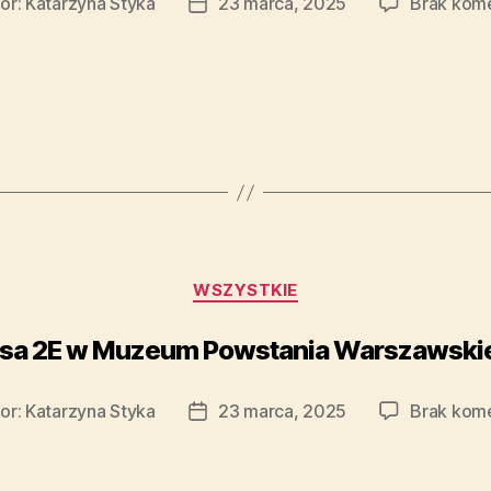
or:
Katarzyna Styka
23 marca, 2025
Brak kom
WSZYSTKIE
asa 2E w Muzeum Powstania Warszawski
or:
Katarzyna Styka
23 marca, 2025
Brak kom