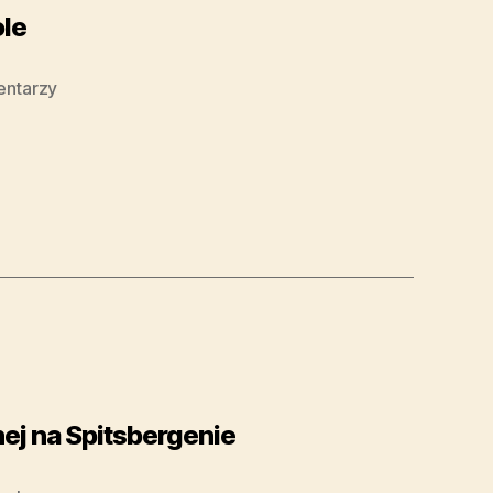
le
entarzy
nej na Spitsbergenie