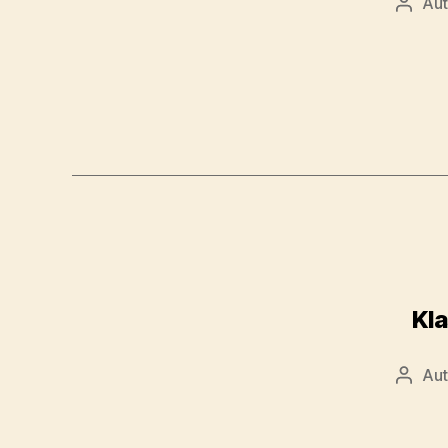
Aut
Kl
Aut