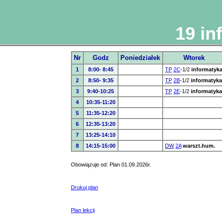
19 in
Nr
Godz
Poniedziałek
Wtorek
1
8:00- 8:45
TP
2C
-1/2
informatyk
2
8:50- 9:35
TP
2B
-1/2
informatyka
3
9:40-10:25
TP
2E
-1/2
informatyka
4
10:35-11:20
5
11:35-12:20
6
12:35-13:20
7
13:25-14:10
8
14:15-15:00
DW
2A
warszt.hum.
Obowiązuje od: Plan 01.09.2026r.
Drukuj plan
Plan lekcji