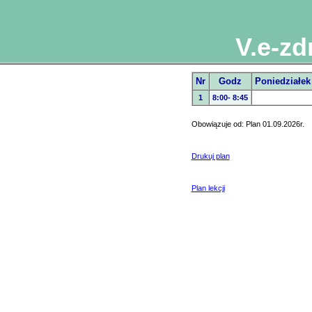
V.e-zd
Nr
Godz
Poniedziałek
1
8:00- 8:45
Obowiązuje od: Plan 01.09.2026r.
Drukuj plan
Plan lekcji