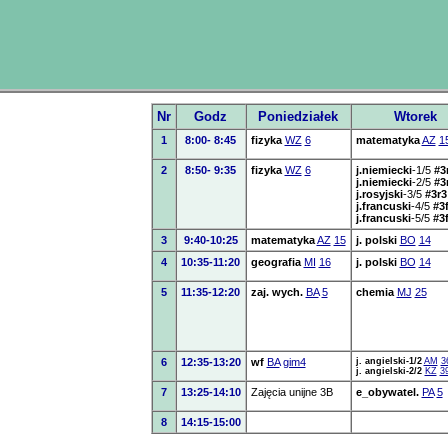
Nr
Godz
Poniedziałek
Wtorek
1
8:00- 8:45
fizyka
WZ
6
matematyka
AZ
1
2
8:50- 9:35
fizyka
WZ
6
j.niemiecki
-1/5
#3
j.niemiecki
-2/5
#3
j.rosyjski
-3/5
#3r3
j.francuski
-4/5
#3
j.francuski
-5/5
#3
3
9:40-10:25
matematyka
AZ
15
j. polski
BO
14
4
10:35-11:20
geografia
MI
16
j. polski
BO
14
5
11:35-12:20
zaj. wych.
BA
5
chemia
MJ
25
6
12:35-13:20
wf
BA
gim4
j. angielski-1/2
AM
3
j. angielski-2/2
KZ
3
7
13:25-14:10
Zajęcia unijne 3B
e_obywatel.
PA
5
8
14:15-15:00