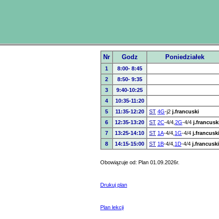
Nr
Godz
Poniedziałek
1
8:00- 8:45
2
8:50- 9:35
3
9:40-10:25
4
10:35-11:20
5
11:35-12:20
ST
4G
-j2
j.francuski
6
12:35-13:20
ST
2C
-4/4,
2G
-4/4
j.francusk
7
13:25-14:10
ST
1A
-4/4,
1G
-4/4
j.francusk
8
14:15-15:00
ST
1B
-4/4,
1D
-4/4
j.francuski
Obowiązuje od: Plan 01.09.2026r.
Drukuj plan
Plan lekcji