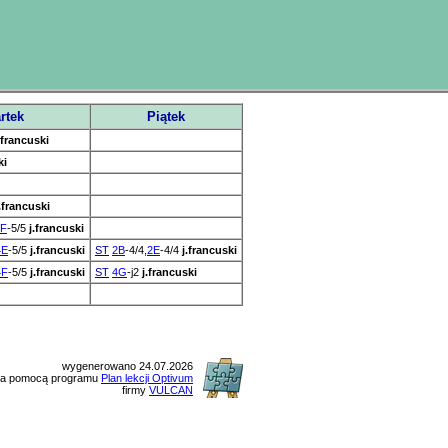
rtek
Piątek
.francuski
ki
.francuski
3F
-5/5
j.francuski
4E
-5/5
j.francuski
ST
2B
-4/4,
2E
-4/4
j.francuski
4F
-5/5
j.francuski
ST
4G
-j2
j.francuski
wygenerowano 24.07.2026
a pomocą programu
Plan lekcji Optivum
firmy
VULCAN