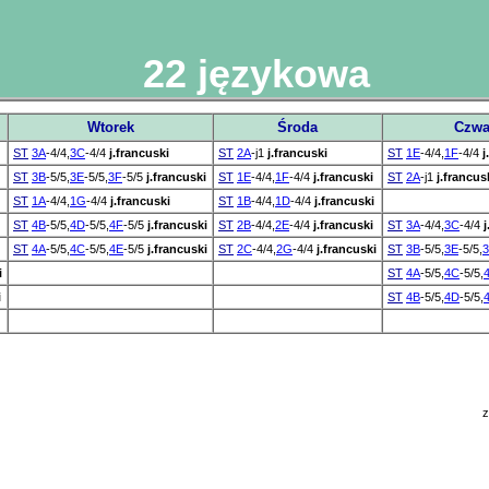
22 językowa
Wtorek
Środa
Czwa
ST
3A
-4/4,
3C
-4/4
j.francuski
ST
2A
-j1
j.francuski
ST
1E
-4/4,
1F
-4/4
j
ST
3B
-5/5,
3E
-5/5,
3F
-5/5
j.francuski
ST
1E
-4/4,
1F
-4/4
j.francuski
ST
2A
-j1
j.francus
ST
1A
-4/4,
1G
-4/4
j.francuski
ST
1B
-4/4,
1D
-4/4
j.francuski
ST
4B
-5/5,
4D
-5/5,
4F
-5/5
j.francuski
ST
2B
-4/4,
2E
-4/4
j.francuski
ST
3A
-4/4,
3C
-4/4
j
ST
4A
-5/5,
4C
-5/5,
4E
-5/5
j.francuski
ST
2C
-4/4,
2G
-4/4
j.francuski
ST
3B
-5/5,
3E
-5/5,
i
ST
4A
-5/5,
4C
-5/5,
i
ST
4B
-5/5,
4D
-5/5,
z