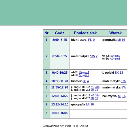
Nr
Godz
Poniedziałek
Wtorek
1
8:00- 8:45
bizn.i zarz.
PK
0
geografia
MI
16
2
8:50- 9:35
matematyka
SW
2
wf-Ch
BA
gim2
wf-Dz
AG
gim1
3
9:40-10:25
wf-Ch
BA
gim4
j. polski
SK
13
wf-Dz
AG
gim1
4
10:35-11:20
historia
KI
4
matematyka
SW
5
11:35-12:20
j. angielski-1/2
KG
31a
matematyka
SW
j. angielski-2/2
JR
33
6
12:35-13:20
j. angielski-1/2
KG
31a
zaj. wych.
MI
16
j. angielski-2/2
JR
33
7
13:25-14:10
geografia
MI
16
8
14:15-15:00
Obowiązuje od: Plan 01.09.2026r.