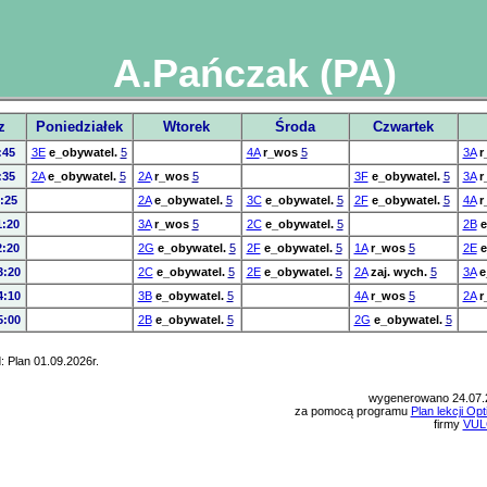
A.Pańczak (PA)
z
Poniedziałek
Wtorek
Środa
Czwartek
:45
3E
e_obywatel.
5
4A
r_wos
5
3A
r
:35
2A
e_obywatel.
5
2A
r_wos
5
3F
e_obywatel.
5
3A
r
:25
2A
e_obywatel.
5
3C
e_obywatel.
5
2F
e_obywatel.
5
4A
r
1:20
3A
r_wos
5
2C
e_obywatel.
5
2B
e
2:20
2G
e_obywatel.
5
2F
e_obywatel.
5
1A
r_wos
5
2E
e
3:20
2C
e_obywatel.
5
2E
e_obywatel.
5
2A
zaj. wych.
5
3A
e
4:10
3B
e_obywatel.
5
4A
r_wos
5
2A
r
5:00
2B
e_obywatel.
5
2G
e_obywatel.
5
 Plan 01.09.2026r.
wygenerowano 24.07.
za pomocą programu
Plan lekcji Op
firmy
VUL