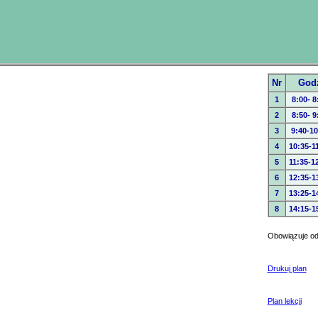
Nr
God
1
8:00- 8
2
8:50- 9
3
9:40-10
4
10:35-1
5
11:35-1
6
12:35-1
7
13:25-1
8
14:15-1
Obowiązuje od:
Drukuj plan
Plan lekcji