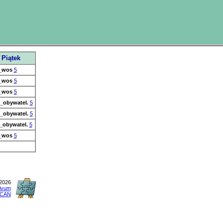
Piątek
_wos
5
_wos
5
_wos
5
_obywatel.
5
_obywatel.
5
_obywatel.
5
_wos
5
2026
tivum
CAN